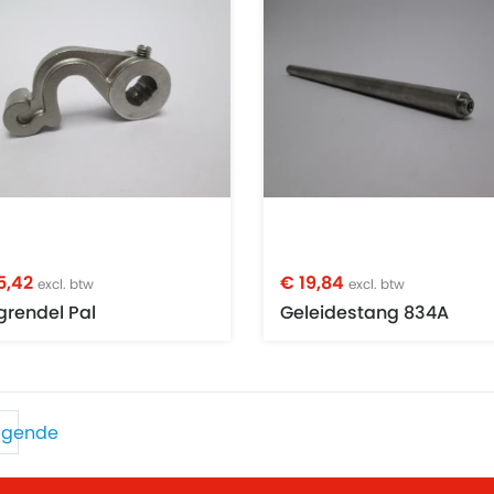
5,42
€ 19,84
excl. btw
excl. btw
grendel Pal
Geleidestang 834A
lgende