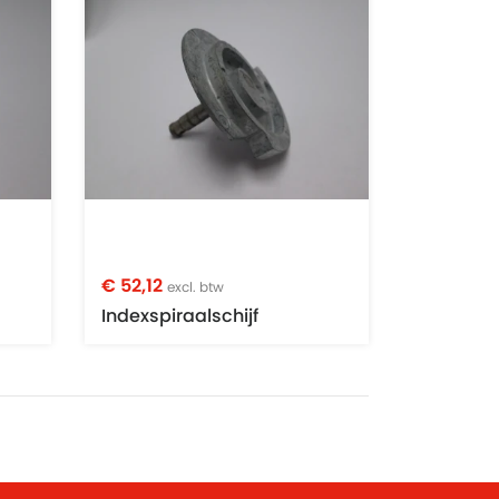
€ 52,12
excl. btw
Indexspiraalschijf