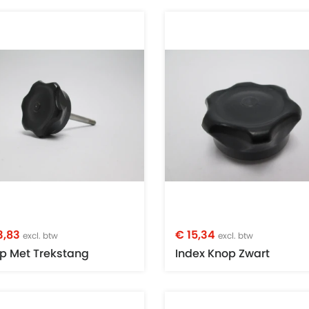
3,83
€ 15,34
excl. btw
excl. btw
p Met Trekstang
Index Knop Zwart