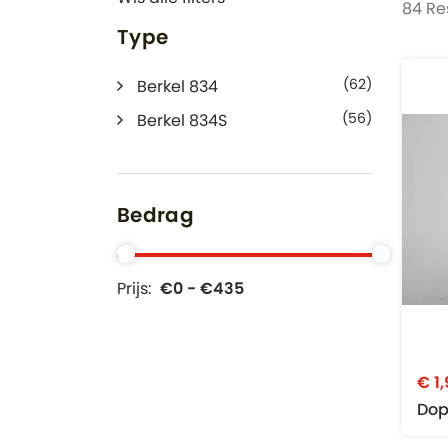
84 Re
Type
(62)
Berkel 834
(56)
Berkel 834S
Bedrag
Prijs:
€0 - €435
€ 1
Do