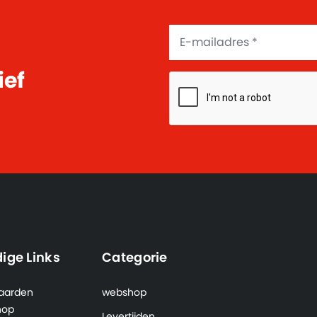
ief
ige Links
Categorie
aarden
webshop
hop
Levertijden