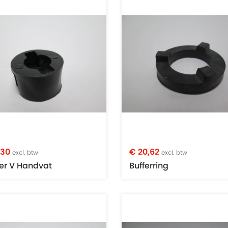
,30
€ 20,62
excl. btw
excl. btw
er V Handvat
Bufferring